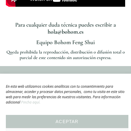
Para cualquier duda técnica puedes escribir a
hola@bohom.es
Equipo Bohom Feng Shui
Queda prohibida la reproducción, distribución o difusión total o
parcial de este contenido sin autorización expresa.
En esta web utilizamos cookies analíticas con tu consentimiento para
almacenar, acceder y procesar datos personales, como tu visita en este sitio
web para medir las preferencias de nuestros visitantes. Para información
adicional
Pincha aquí.
SERVICIOS
EMAIL
INSTAGRAM
NEWSLETTE
PODCAS
BLOG
POLÍTICA DE PRIVACIDAD
COOKIES
ACEPTAR
AVISO LEGAL
DERECHO DE DESISTIMIENTO - CANCELAR CONTRATO