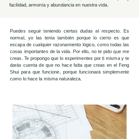
facilidad, armonía y abundancia en nuestra vida.
Puedes seguir teniendo ciertas dudas al respecto. Es
normal, yo las tenía también porque lo cierto es que
escapa de cualquier razonamiento lógico, como todas las
cosas importantes de la vida. Por ello, no te pido que me
creas. Te propongo que lo experimentes por ti misma y te
darás cuenta de que no hace falta que creas en el Feng
Shui para que funcione, porque funcionará simplemente
como lo hace la misma naturaleza.