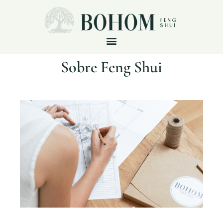
Sobre Feng Shui